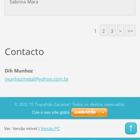
Sabrina Mara
1
2
3
>
>>
Contacto
Dih Munhoz
munhozme
tal@yaho
o.com.br
© 2011 *O Trapalhão Zacarias* Todos os direitos reservados.
Crie o seu site grátis
Ver:
Versão móvel
|
Versão PC