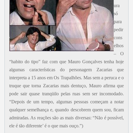
ura
só
para
pedir
cons
elhos
– O
“habito do tipo” faz com que Mauro Gonçalves tenha hoje
algumas características do personagem Zacarias que
interpreta a 15 anos em Os Trapalhões. Mas sem a peruca e o
truque que torna Zacarias mais dentuço, Mauro afirma que
pode sair quase tranqüilo pelas ruas sem ser incomodado.
“Depois de um tempo, algumas pessoas começam a notar
qualquer semelhança e, quando descobrem quem sou, ficam
admiradas. As reações são as mais diversas: “Não é possível,
ele é tão diferente’ é o que mais ouço.”)