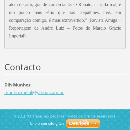
alem de ator, grande comerciante. O Renato, na vida real, é
um pouco mais sério que nos Trapalhões, mas, em
comparação comigo, é mais extrovertido.”
(Revista Amiga –
Reportagem de André Luiz – Fotos de Marcio Gracie
Imperial)
Contacto
Dih Munhoz
munhozme
tal@yaho
o.com.br
© 2011 *O Trapalhão Zacarias* Todos os direitos reservados.
Crie o seu site grátis