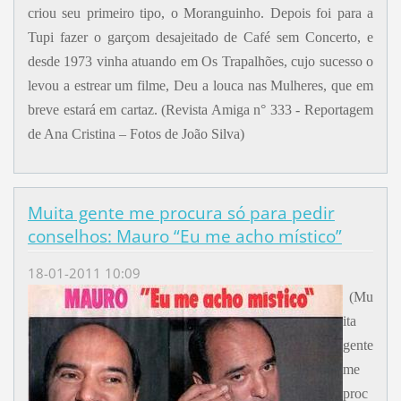
criou seu primeiro tipo, o Moranguinho. Depois foi para a
Tupi fazer o garçom desajeitado de Café sem Concerto, e
desde 1973 vinha atuando em Os Trapalhões, cujo sucesso o
levou a estrear um filme, Deu a louca nas Mulheres, que em
breve estará em cartaz. (Revista Amiga n° 333 - Reportagem
de Ana Cristina – Fotos de João Silva)
Muita gente me procura só para pedir
conselhos: Mauro “Eu me acho místico”
18-01-2011 10:09
(Mu
ita
gente
me
proc