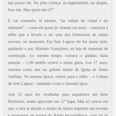
um pouco ele. No jeito criança, na ingenuidade, na alegria.
Sou sim. Mas quem não é?”
E vai contando: lá mesmo, “na cidade do cristal e do
mármore” – como ele gosta de chamar sua terra – começou a
trilha que o levaria a ser uma dos humoristas de maior
sucesso, no momento. Em Sete Lagoas ele fez quase tudo,
ajudando o pai, Mariano Gonçalves, na loja de materiais de
construção. Ao mesmo tempo, cursava o ginásio, fazia
natação – 1.00 metrôs crown e muita garra. Aos 17 anos,
estreiou como ator no grêmio teatral da Igreja de Santo
Antônio. Na mesma época, entrou para o rádio – a Cultura
de Sete Lagoas – imitando vozes e fazendo tipos.
Aos 23 anos fez vestibular para arquitetura em Belo
Horizonte, sendo aprovado em 12° lugar. Mas só cursou um
ano: o ator ia tirando o tempo do futuro arquiteto em novelas
e programas de humor da Rádio Inconfidência, com tal de