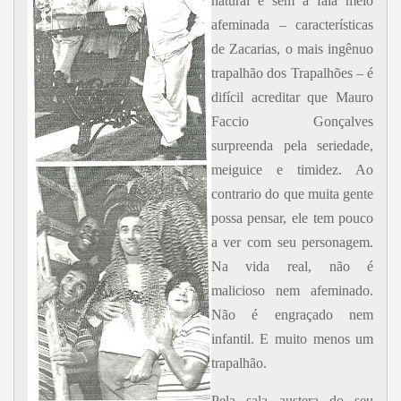
natural e sem a fala meio
afeminada – características
de Zacarias, o mais ingênuo
trapalhão dos Trapalhões – é
difícil acreditar que Mauro
Faccio Gonçalves
surpreenda pela seriedade,
meiguice e timidez. Ao
contrario do que muita gente
possa pensar, ele tem pouco
a ver com seu personagem.
Na vida real, não é
malicioso nem afeminado.
Não é engraçado nem
infantil. E muito menos um
trapalhão.
Pela sala austera do seu