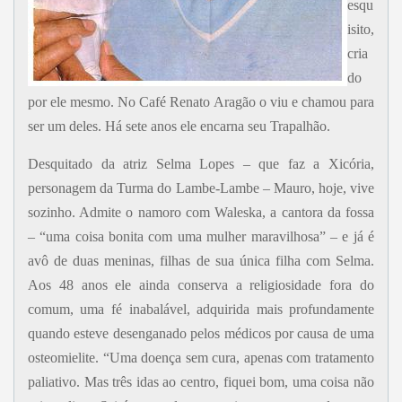
esqu
isito,
cria
do
por ele mesmo. No Café Renato Aragão o viu e chamou para
ser um deles. Há sete anos ele encarna seu Trapalhão.
Desquitado da atriz Selma Lopes – que faz a Xicória,
personagem da Turma do Lambe-Lambe – Mauro, hoje, vive
sozinho. Admite o namoro com Waleska, a cantora da fossa
– “uma coisa bonita com uma mulher maravilhosa” – e já é
avô de duas meninas, filhas de sua única filha com Selma.
Aos 48 anos ele ainda conserva a religiosidade fora do
comum, uma fé inabalável, adquirida mais profundamente
quando esteve desenganado pelos médicos por causa de uma
osteomielite. “Uma doença sem cura, apenas com tratamento
paliativo. Mas três idas ao centro, fiquei bom, uma coisa não