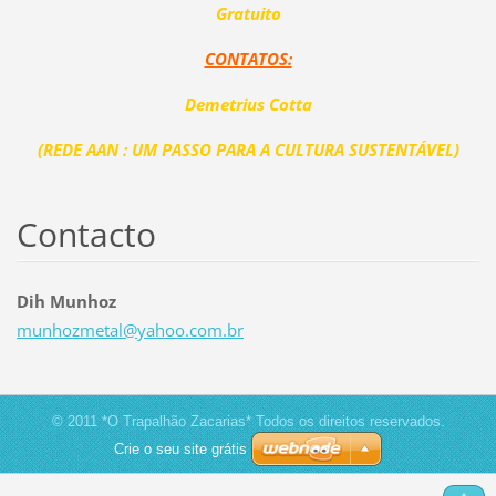
Gratuito
CONTATOS:
Demetrius Cotta
(REDE AAN : UM PASSO PARA A CULTURA SUSTENTÁVEL)
Contacto
Dih Munhoz
munhozme
tal@yaho
o.com.br
© 2011 *O Trapalhão Zacarias* Todos os direitos reservados.
Crie o seu site grátis