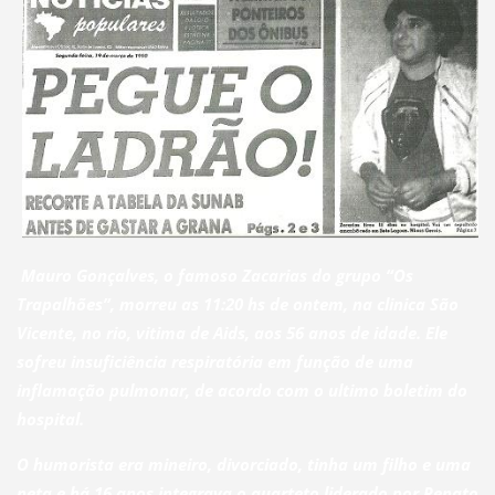
Mauro Gonçalves, o famoso Zacarias do grupo “Os
Trapalhões”, morreu as 11:20 hs de ontem, na clinica São
Vicente, no rio, vitima de Aids, aos 56 anos de idade. Ele
sofreu insuficiência respiratória em função de uma
inflamação pulmonar, de acordo com o ultimo boletim do
hospital.
O humorista era mineiro, divorciado, tinha um filho e uma
neta e há 16 anos integrava o quarteto liderado por Renato