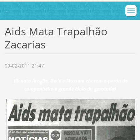
.
Aids Mata Trapalhão
Zacarias
09-02-2011 21:47
(Renato Aragão, Dedé e Mussum choram a perda do
companheiro e grande ídolo da garotada)