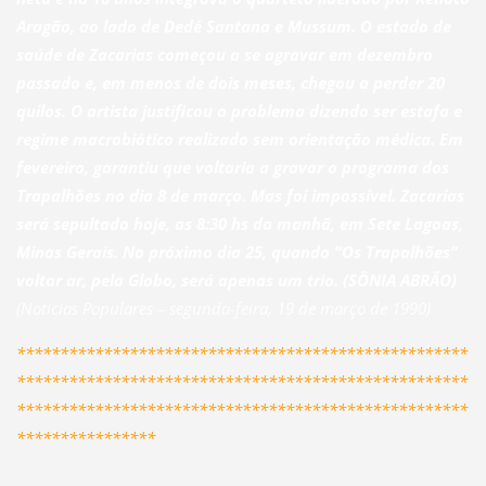
Aragão, ao lado de Dedé Santana e Mussum. O estado de
saúde de Zacarias começou a se agravar em dezembro
passado e, em menos de dois meses, chegou a perder 20
quilos. O artista justificou o problema dizendo ser estafa e
regime macrobiótico realizado sem orientação médica. Em
fevereiro, garantiu que voltaria a gravar o programa dos
Trapalhões no dia 8 de março. Mas foi impossível. Zacarias
será sepultado hoje, as 8:30 hs da manhã, em Sete Lagoas,
Minas Gerais. No próximo dia 25, quando “Os Trapalhões”
voltar ar, pela Globo, será apenas um trio. (SÔNIA ABRÃO)
(Noticias Populares – segunda-feira, 19 de março de 1990)
****************************************************
****************************************************
****************************************************
****************