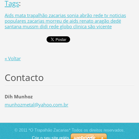
Tags
:
Aids mata trapalhão zacarias sonia abrão rede tv noticias
populares zacarias morreu de aids renato aragão dedé
santana mussm didi rede globo clinica são vicente
« Voltar
Contacto
Dih Munhoz
munhozme
tal@yaho
o.com.br
© 2011 *O Trapalhão Zacarias* Todos os direitos reservados.
Crie o seu site grátis