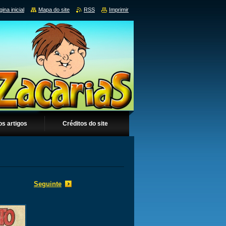
ina inicial
Mapa do site
RSS
Imprimir
os artigos
Créditos do site
Seguinte