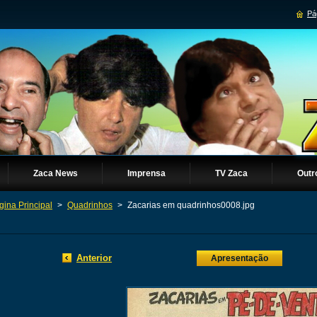
Pág
Zaca News
Imprensa
TV Zaca
Outr
gina Principal
>
Quadrinhos
>
Zacarias em quadrinhos0008.jpg
Anterior
Apresentação