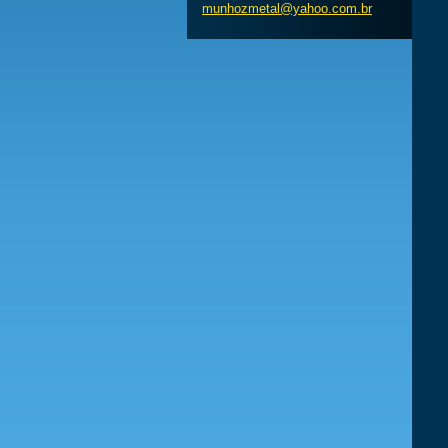
munhozme
tal@yaho
o.com.br