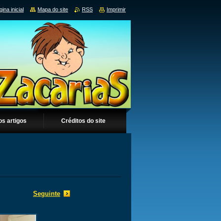
ina inicial
Mapa do site
RSS
Imprimir
os artigos
Créditos do site
Seguinte