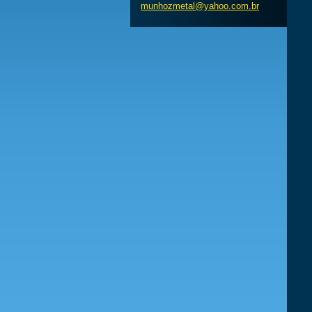
munhozme
tal@yaho
o.com.br