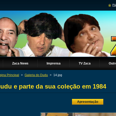
Pág
Zaca News
Imprensa
TV Zaca
Outr
gina Principal
>
Galeria do Dudu
>
14.jpg
udu e parte da sua coleção em 1984
Apresentação