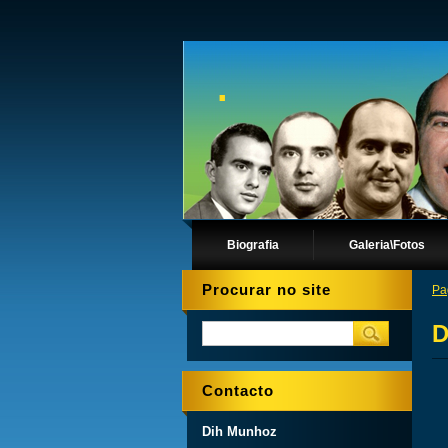
.
Biografia
Galeria\Fotos
Procurar no site
Pa
D
Contacto
Dih Munhoz