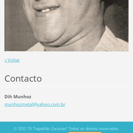
« Voltar
Contacto
Dih Munhoz
munhozme
tal@yaho
o.com.br
© 2011 *O Trapalhão Zacarias* Todos os direitos reservados.